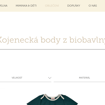
ELNA
MIMINKA & DĚTI
OBLEČENÍ
DOPLŇKY
O NÁS
Kojenecká body z biobavln
VELIKOST
MATERIÁL