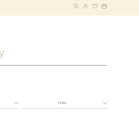
y
CENA