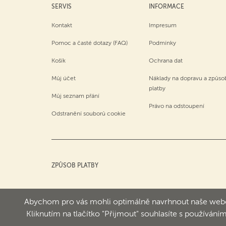
SERVIS
INFORMACE
Kontakt
Impresum
Pomoc a časté dotazy (FAQ)
Podmínky
Košík
Ochrana dat
Můj účet
Náklady na dopravu a způso
platby
Můj seznam přání
Právo na odstoupení
Odstranění souborů cookie
ZPŮSOB PLATBY
Abychom pro vás mohli optimálně navrhnout naše webov
Kliknutím na tlačítko "Přijmout" souhlasíte s používá