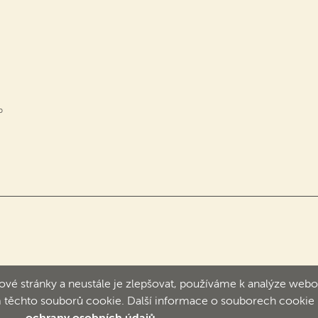
b
é stránky a neustále je zlepšovat, používáme k analýze webo
ním těchto souborů cookie. Další informace o souborech cookie