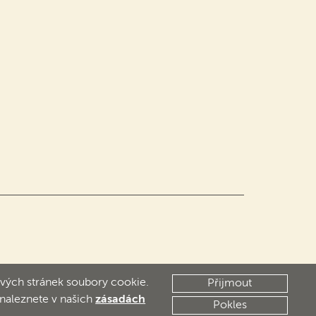
vých stránek soubory cookie.
Přijmout
 naleznete v našich
zásadách
Pokles