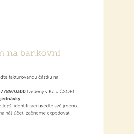
m na bankovní
ďte fakturovanou částku na
37789/0300
(vedený v Kč u ČSOB)
bjednávky
lepší identifikaci uveďte své jméno.
 na náš účet, začneme expedovat