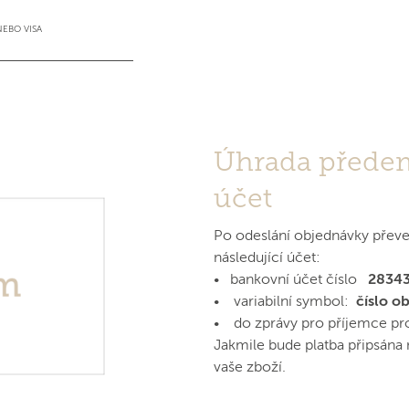
EBO VISA
Úhrada přede
účet
Po odeslání objednávky převe
následující účet:
• bankovní účet číslo
2834
• variabilní symbol:
číslo o
• do zprávy pro příjemce pro 
Jakmile bude platba připsána
vaše zboží.