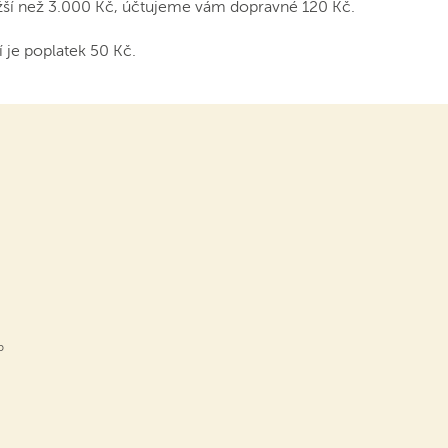
žší než 3.000 Kč, účtujeme vám dopravné 120 Kč.
 je poplatek 50 Kč.
b