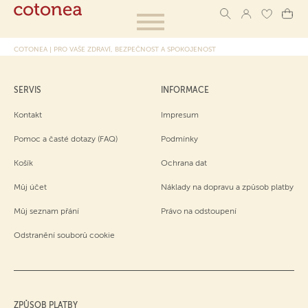
COTONEA | PRO VAŠE ZDRAVÍ, BEZPEČNOST A SPOKOJENOST
SERVIS
INFORMACE
Kontakt
Impresum
Pomoc a časté dotazy (FAQ)
Podmínky
Košík
Ochrana dat
Můj účet
Náklady na dopravu a způsob platby
Můj seznam přání
Právo na odstoupení
Odstranění souborů cookie
ZPŮSOB PLATBY