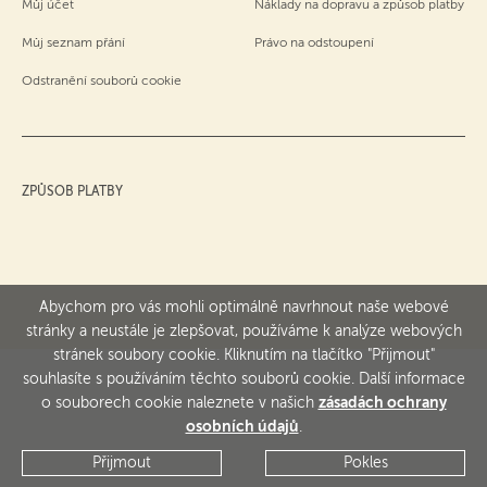
Můj účet
Náklady na dopravu a způsob platby
Můj seznam přání
Právo na odstoupení
Odstranění souborů cookie
ZPŮSOB PLATBY
Abychom pro vás mohli optimálně navrhnout naše webové
stránky a neustále je zlepšovat, používáme k analýze webových
stránek soubory cookie. Kliknutím na tlačítko "Přijmout"
souhlasíte s používáním těchto souborů cookie. Další informace
o souborech cookie naleznete v našich
zásadách ochrany
osobních údajů
.
Přijmout
Pokles