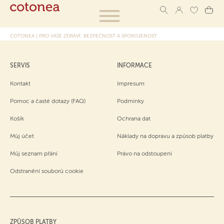
COTONEA | PRO VAŠE ZDRAVÍ, BEZPEČNOST A SPOKOJENOST
SERVIS
INFORMACE
Kontakt
Impresum
Pomoc a časté dotazy (FAQ)
Podmínky
Košík
Ochrana dat
Můj účet
Náklady na dopravu a způsob platby
Můj seznam přání
Právo na odstoupení
Odstranění souborů cookie
ZPŮSOB PLATBY