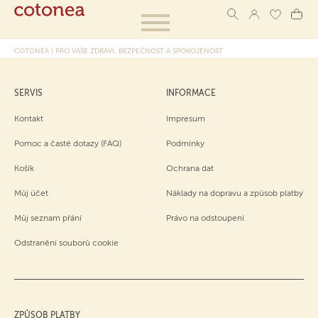
COTONEA | PRO VAŠE ZDRAVÍ, BEZPEČNOST A SPOKOJENOST
SERVIS
INFORMACE
Kontakt
Impresum
Pomoc a časté dotazy (FAQ)
Podmínky
Košík
Ochrana dat
Můj účet
Náklady na dopravu a způsob platby
Můj seznam přání
Právo na odstoupení
Odstranění souborů cookie
ZPŮSOB PLATBY